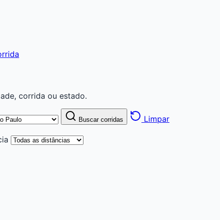
rrida
ade, corrida ou estado.
Limpar
Buscar corridas
cia