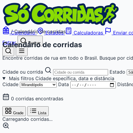
/
Calendário de corridas
Calendário
Estados
Calculadoras
Enviar co
Entrar
Calendário de corridas
Buscar
Encontre corridas de rua em todo o Brasil. Busque por cid
Cidade ou corrida
Estado
Mais filtros
Cidade específica, data e distância
Cidade
Data
Distân
0 corridas encontradas
Grade
Lista
Carregando corridas...