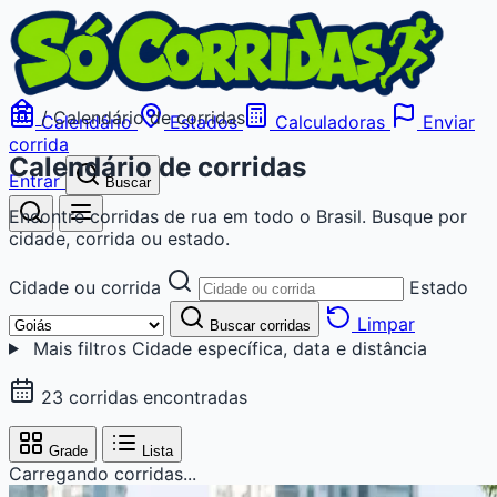
/
Calendário de corridas
Calendário
Estados
Calculadoras
Enviar
corrida
Calendário de corridas
Entrar
Buscar
Encontre corridas de rua em todo o Brasil. Busque por
cidade, corrida ou estado.
Cidade ou corrida
Estado
Limpar
Buscar corridas
Mais filtros
Cidade específica, data e distância
23 corridas encontradas
Grade
Lista
Carregando corridas...