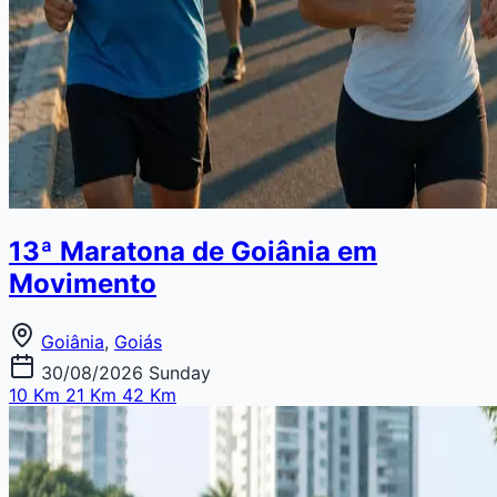
13ª Maratona de Goiânia em
Movimento
Goiânia
,
Goiás
30/08/2026
Sunday
10 Km
21 Km
42 Km