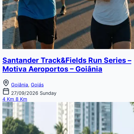
Santander Track&Fields Run Series –
Motiva Aeroportos – Goiânia
Goiânia
,
Goiás
27/09/2026
Sunday
4 Km
8 Km