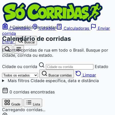
/
Calendário de corridas
Calendário
Estados
Calculadoras
Enviar
corrida
Calendário de corridas
Entrar
Buscar
Encontre corridas de rua em todo o Brasil. Busque por
cidade, corrida ou estado.
Cidade ou corrida
Estado
Limpar
Buscar corridas
Mais filtros
Cidade específica, data e distância
0 corridas encontradas
Grade
Lista
Carregando corridas...