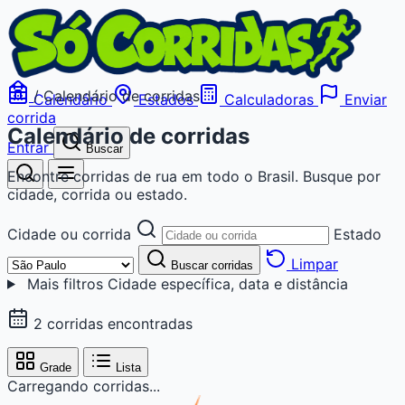
/
Calendário de corridas
Calendário
Estados
Calculadoras
Enviar
corrida
Calendário de corridas
Entrar
Buscar
Encontre corridas de rua em todo o Brasil. Busque por
cidade, corrida ou estado.
Cidade ou corrida
Estado
Limpar
Buscar corridas
Mais filtros
Cidade específica, data e distância
2 corridas encontradas
Grade
Lista
Carregando corridas...