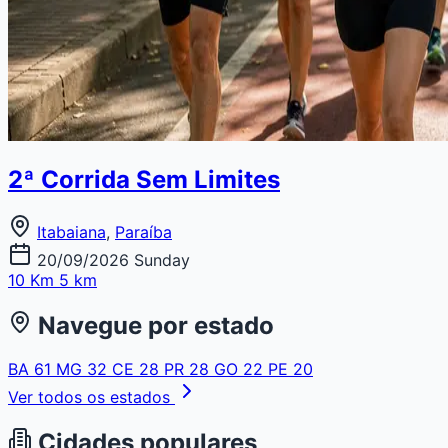
2ª Corrida Sem Limites
Itabaiana
,
Paraíba
20/09/2026
Sunday
10 Km
5 km
Navegue por estado
BA
61
MG
32
CE
28
PR
28
GO
22
PE
20
Ver todos os estados
Cidades populares