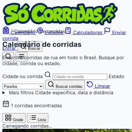
/
Calendário de corridas
Calendário
Estados
Calculadoras
Enviar
corrida
Calendário de corridas
Entrar
Buscar
Encontre corridas de rua em todo o Brasil. Busque por
cidade, corrida ou estado.
Cidade ou corrida
Estado
Limpar
Buscar corridas
Mais filtros
Cidade específica, data e distância
1 corridas encontradas
Grade
Lista
Carregando corridas...