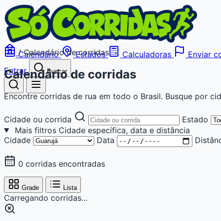
/
Calendário de corridas
Calendário
Estados
Calculadoras
Enviar co
Entrar
Calendário de corridas
Buscar
Encontre corridas de rua em todo o Brasil. Busque por cid
Cidade ou corrida
Estado
Mais filtros
Cidade específica, data e distância
Cidade
Data
Distân
0 corridas encontradas
Grade
Lista
Carregando corridas...