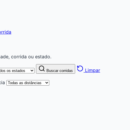
rrida
ade, corrida ou estado.
Limpar
Buscar corridas
cia