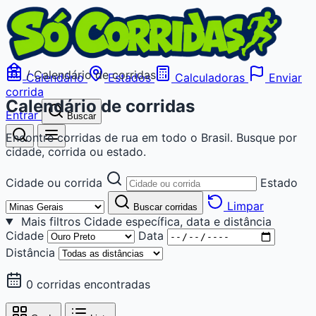
/
Calendário de corridas
Calendário
Estados
Calculadoras
Enviar
corrida
Calendário de corridas
Entrar
Buscar
Encontre corridas de rua em todo o Brasil. Busque por
cidade, corrida ou estado.
Cidade ou corrida
Estado
Limpar
Buscar corridas
Mais filtros
Cidade específica, data e distância
Cidade
Data
Distância
0 corridas encontradas