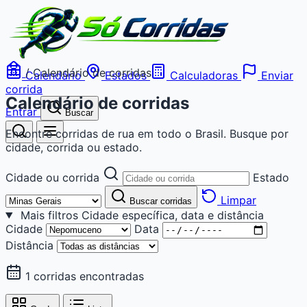
/
Calendário de corridas
Calendário
Estados
Calculadoras
Enviar
corrida
Calendário de corridas
Entrar
Buscar
Encontre corridas de rua em todo o Brasil. Busque por
cidade, corrida ou estado.
Cidade ou corrida
Estado
Limpar
Buscar corridas
Mais filtros
Cidade específica, data e distância
Cidade
Data
Distância
1 corridas encontradas