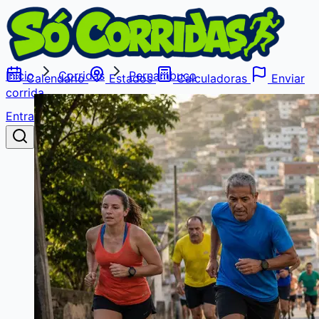
Início
Corridas
Pernambuco
Calendário
Estados
Calculadoras
Enviar
corrida
Entrar
Buscar