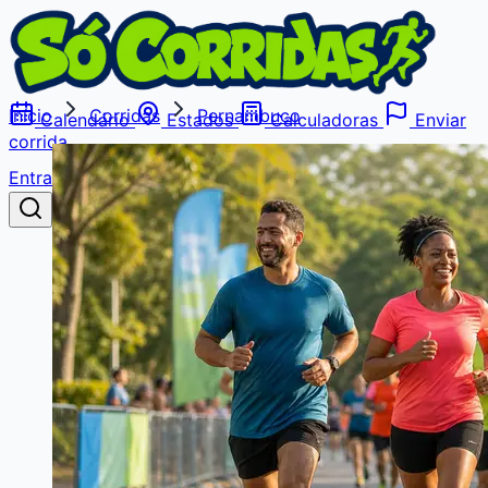
Início
Corridas
Pernambuco
Calendário
Estados
Calculadoras
Enviar
corrida
Entrar
Buscar