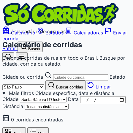
/
Calendário de corridas
Calendário
Estados
Calculadoras
Enviar
corrida
Calendário de corridas
Entrar
Buscar
Encontre corridas de rua em todo o Brasil. Busque por
cidade, corrida ou estado.
Cidade ou corrida
Estado
Limpar
Buscar corridas
Mais filtros
Cidade específica, data e distância
Cidade
Data
Distância
0 corridas encontradas