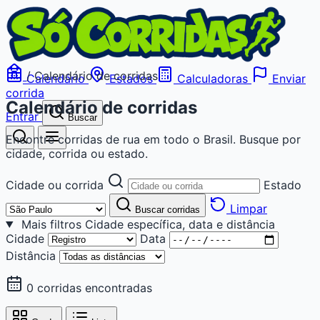
/
Calendário de corridas
Calendário
Estados
Calculadoras
Enviar
corrida
Calendário de corridas
Entrar
Buscar
Encontre corridas de rua em todo o Brasil. Busque por
cidade, corrida ou estado.
Cidade ou corrida
Estado
Limpar
Buscar corridas
Mais filtros
Cidade específica, data e distância
Cidade
Data
Distância
0 corridas encontradas