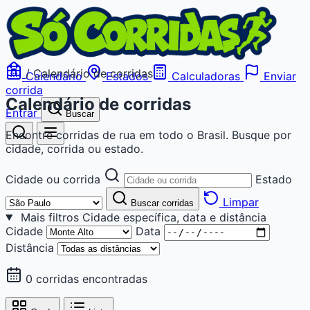
/
Calendário de corridas
Calendário
Estados
Calculadoras
Enviar
corrida
Calendário de corridas
Entrar
Buscar
Encontre corridas de rua em todo o Brasil. Busque por
cidade, corrida ou estado.
Cidade ou corrida
Estado
Limpar
Buscar corridas
Mais filtros
Cidade específica, data e distância
Cidade
Data
Distância
0 corridas encontradas