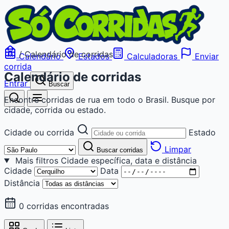
/
Calendário de corridas
Calendário
Estados
Calculadoras
Enviar
corrida
Calendário de corridas
Entrar
Buscar
Encontre corridas de rua em todo o Brasil. Busque por
cidade, corrida ou estado.
Cidade ou corrida
Estado
Limpar
Buscar corridas
Mais filtros
Cidade específica, data e distância
Cidade
Data
Distância
0 corridas encontradas