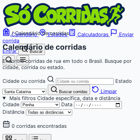
/
Calendário de corridas
Calendário
Estados
Calculadoras
Enviar
corrida
Calendário de corridas
Entrar
Buscar
Encontre corridas de rua em todo o Brasil. Busque por
cidade, corrida ou estado.
Cidade ou corrida
Estado
Limpar
Buscar corridas
Mais filtros
Cidade específica, data e distância
Cidade
Data
Distância
0 corridas encontradas