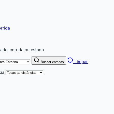
rrida
ade, corrida ou estado.
Limpar
Buscar corridas
cia