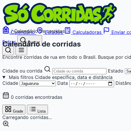
/
Calendário de corridas
Calendário
Estados
Calculadoras
Enviar co
Entrar
Calendário de corridas
Buscar
Encontre corridas de rua em todo o Brasil. Busque por cid
Cidade ou corrida
Estado
Mais filtros
Cidade específica, data e distância
Cidade
Data
Distân
0 corridas encontradas
Grade
Lista
Carregando corridas...