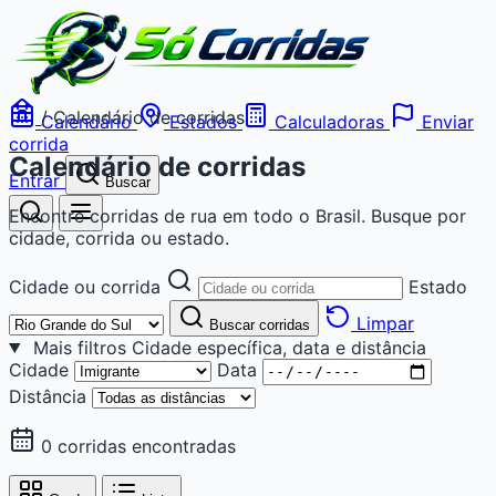
/
Calendário de corridas
Calendário
Estados
Calculadoras
Enviar
corrida
Calendário de corridas
Entrar
Buscar
Encontre corridas de rua em todo o Brasil. Busque por
cidade, corrida ou estado.
Cidade ou corrida
Estado
Limpar
Buscar corridas
Mais filtros
Cidade específica, data e distância
Cidade
Data
Distância
0 corridas encontradas