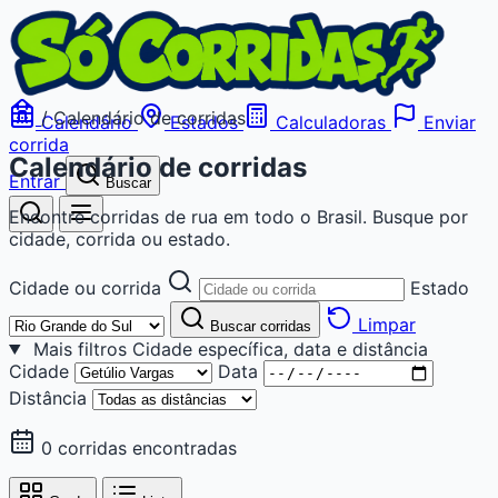
/
Calendário de corridas
Calendário
Estados
Calculadoras
Enviar
corrida
Calendário de corridas
Entrar
Buscar
Encontre corridas de rua em todo o Brasil. Busque por
cidade, corrida ou estado.
Cidade ou corrida
Estado
Limpar
Buscar corridas
Mais filtros
Cidade específica, data e distância
Cidade
Data
Distância
0 corridas encontradas