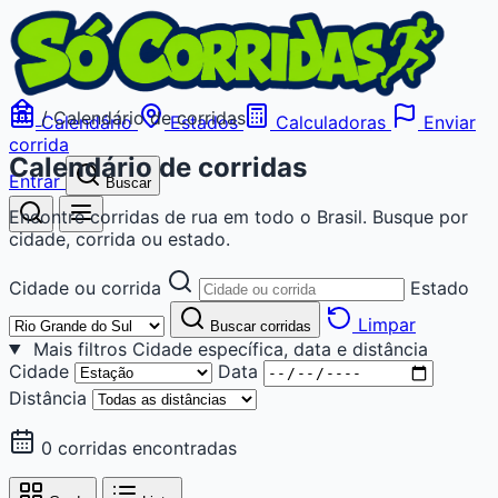
/
Calendário de corridas
Calendário
Estados
Calculadoras
Enviar
corrida
Calendário de corridas
Entrar
Buscar
Encontre corridas de rua em todo o Brasil. Busque por
cidade, corrida ou estado.
Cidade ou corrida
Estado
Limpar
Buscar corridas
Mais filtros
Cidade específica, data e distância
Cidade
Data
Distância
0 corridas encontradas