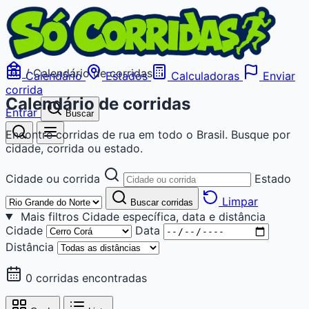
/
Calendário de corridas
Calendário
Estados
Calculadoras
Enviar
corrida
Calendário de corridas
Entrar
Buscar
Encontre corridas de rua em todo o Brasil. Busque por
cidade, corrida ou estado.
Cidade ou corrida
Estado
Limpar
Buscar corridas
Mais filtros
Cidade específica, data e distância
Cidade
Data
Distância
0 corridas encontradas