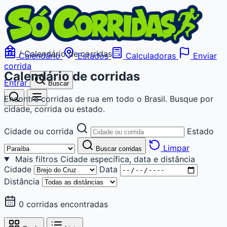
/
Calendário de corridas
Calendário
Estados
Calculadoras
Enviar
corrida
Calendário de corridas
Entrar
Buscar
Encontre corridas de rua em todo o Brasil. Busque por
cidade, corrida ou estado.
Cidade ou corrida
Estado
Limpar
Buscar corridas
Mais filtros
Cidade específica, data e distância
Cidade
Data
Distância
0 corridas encontradas