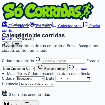
/
Calendário de corridas
Calendário
Estados
Calculadoras
Enviar
corrida
Calendário de corridas
Entrar
Buscar
Encontre corridas de rua em todo o Brasil. Busque por
cidade, corrida ou estado.
Cidade ou corrida
Estado
Limpar
Buscar corridas
Mais filtros
Cidade específica, data e distância
Cidade
Data
Distância
0 corridas encontradas