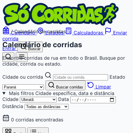
/
Calendário de corridas
Calendário
Estados
Calculadoras
Enviar
corrida
Calendário de corridas
Entrar
Buscar
Encontre corridas de rua em todo o Brasil. Busque por
cidade, corrida ou estado.
Cidade ou corrida
Estado
Limpar
Buscar corridas
Mais filtros
Cidade específica, data e distância
Cidade
Data
Distância
0 corridas encontradas