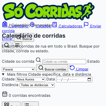
/
Calendário de corridas
Calendário
Estados
Calculadoras
Enviar
corrida
Calendário de corridas
Entrar
Buscar
Encontre corridas de rua em todo o Brasil. Busque por
cidade, corrida ou estado.
Cidade ou corrida
Estado
Limpar
Buscar corridas
Mais filtros
Cidade específica, data e distância
Cidade
Data
Distância
0 corridas encontradas