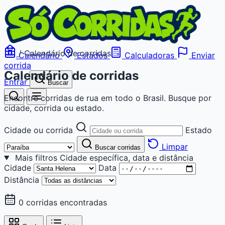
/
Calendário de corridas
Calendário
Estados
Calculadoras
Enviar
corrida
Calendário de corridas
Entrar
Buscar
Encontre corridas de rua em todo o Brasil. Busque por
cidade, corrida ou estado.
Cidade ou corrida
Estado
Limpar
Buscar corridas
Mais filtros
Cidade específica, data e distância
Cidade
Data
Distância
0 corridas encontradas