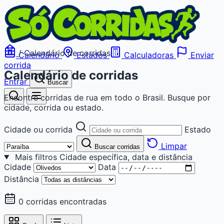
/
Calendário de corridas
Calendário
Estados
Calculadoras
Enviar
corrida
Calendário de corridas
Entrar
Buscar
Encontre corridas de rua em todo o Brasil. Busque por
cidade, corrida ou estado.
Cidade ou corrida
Estado
Limpar
Buscar corridas
Mais filtros
Cidade específica, data e distância
Cidade
Data
Distância
0 corridas encontradas