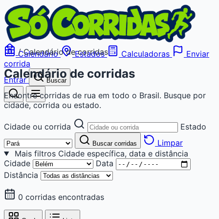
/
Calendário de corridas
Calendário
Estados
Calculadoras
Enviar
corrida
Calendário de corridas
Entrar
Buscar
Encontre corridas de rua em todo o Brasil. Busque por
cidade, corrida ou estado.
Cidade ou corrida
Estado
Limpar
Buscar corridas
Mais filtros
Cidade específica, data e distância
Cidade
Data
Distância
0 corridas encontradas