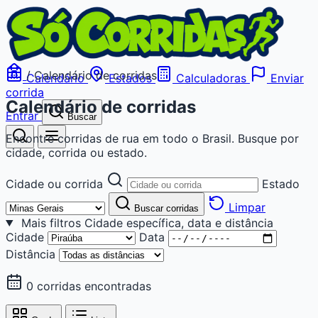
/
Calendário de corridas
Calendário
Estados
Calculadoras
Enviar
corrida
Calendário de corridas
Entrar
Buscar
Encontre corridas de rua em todo o Brasil. Busque por
cidade, corrida ou estado.
Cidade ou corrida
Estado
Limpar
Buscar corridas
Mais filtros
Cidade específica, data e distância
Cidade
Data
Distância
0 corridas encontradas