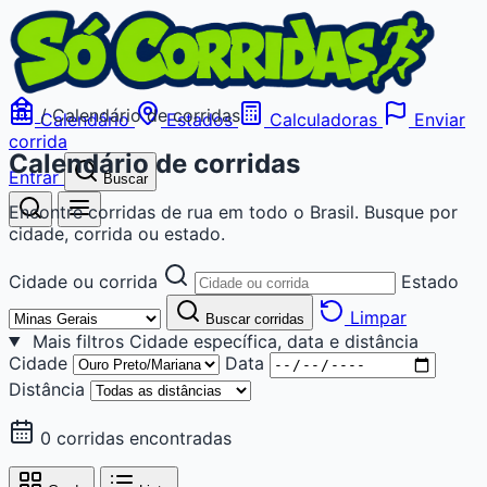
/
Calendário de corridas
Calendário
Estados
Calculadoras
Enviar
corrida
Calendário de corridas
Entrar
Buscar
Encontre corridas de rua em todo o Brasil. Busque por
cidade, corrida ou estado.
Cidade ou corrida
Estado
Limpar
Buscar corridas
Mais filtros
Cidade específica, data e distância
Cidade
Data
Distância
0 corridas encontradas