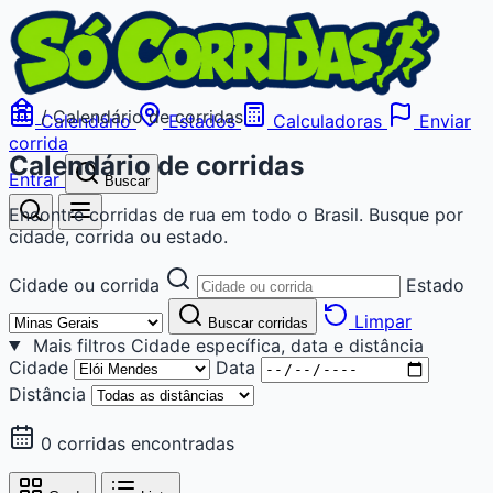
/
Calendário de corridas
Calendário
Estados
Calculadoras
Enviar
corrida
Calendário de corridas
Entrar
Buscar
Encontre corridas de rua em todo o Brasil. Busque por
cidade, corrida ou estado.
Cidade ou corrida
Estado
Limpar
Buscar corridas
Mais filtros
Cidade específica, data e distância
Cidade
Data
Distância
0 corridas encontradas