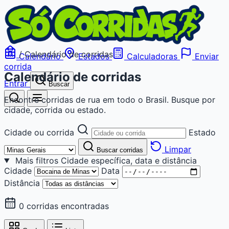
/
Calendário de corridas
Calendário
Estados
Calculadoras
Enviar
corrida
Calendário de corridas
Entrar
Buscar
Encontre corridas de rua em todo o Brasil. Busque por
cidade, corrida ou estado.
Cidade ou corrida
Estado
Limpar
Buscar corridas
Mais filtros
Cidade específica, data e distância
Cidade
Data
Distância
0 corridas encontradas