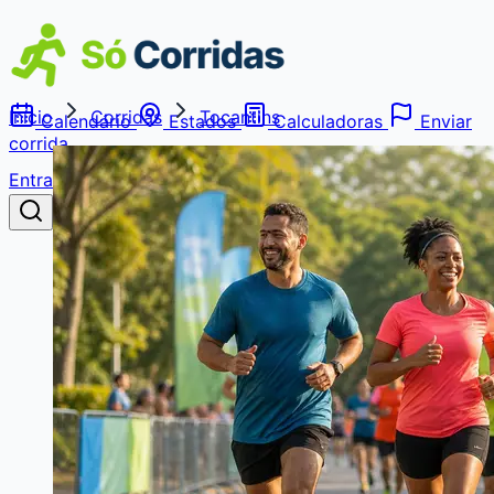
Início
Corridas
Tocantins
Calendário
Estados
Calculadoras
Enviar
corrida
Entrar
Buscar