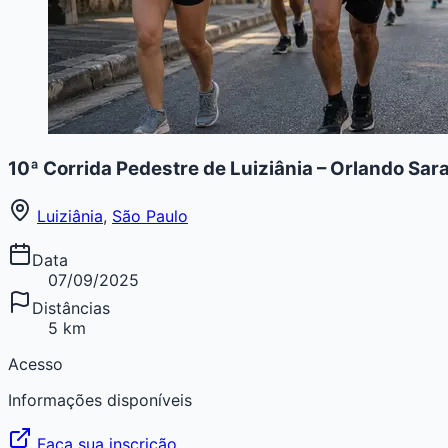
10ª Corrida Pedestre de Luiziânia – Orlando Sar
Luiziânia
,
São Paulo
Data
07/09/2025
Distâncias
5 km
Acesso
Informações disponíveis
Faça sua inscrição