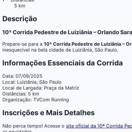
5 km
Descrição
10ª Corrida Pedestre de Luiziânia – Orlando Sar
Prepare-se para a
10ª Corrida Pedestre de Luiziânia – O
inesquecível na bela cidade de Luiziânia, São Paulo.
Informações Essenciais da Corrida
Data:
07/09/2025
Local:
Luiziânia, São Paulo
Local de Largada:
Praça da Matriz
Distâncias:
5 km
Organização:
TVCom Running
Inscrições e Mais Detalhes
Não perca tempo! Acesse o
site oficial da 10ª Corrida Pe
as novidades.