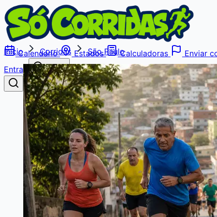
Início
Corridas
São Paulo
Calendário
Estados
Calculadoras
Enviar co
Entrar
Buscar