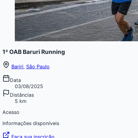
1ª OAB Baruri Running
Bariri
,
São Paulo
Data
03/08/2025
Distâncias
5 km
Acesso
Informações disponíveis
Faça sua inscrição