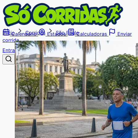
Início
Corridas
São Paulo
Calendário
Estados
Calculadoras
Enviar
corrida
Entrar
Buscar