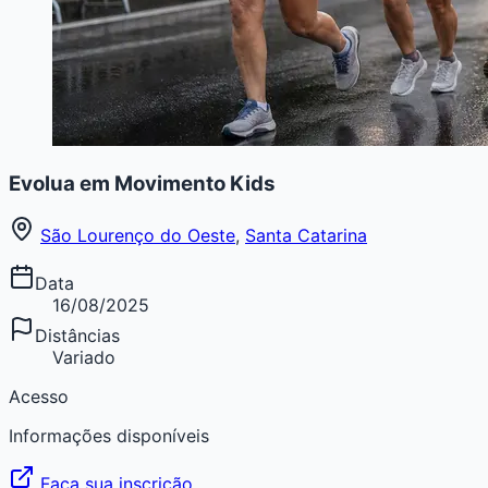
Evolua em Movimento Kids
São Lourenço do Oeste
,
Santa Catarina
Data
16/08/2025
Distâncias
Variado
Acesso
Informações disponíveis
Faça sua inscrição