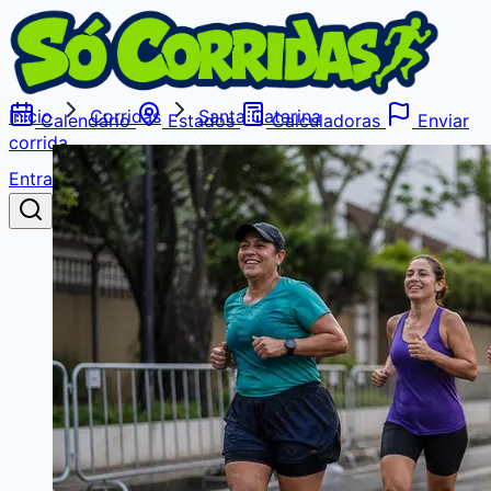
Início
Corridas
Santa Catarina
Calendário
Estados
Calculadoras
Enviar
corrida
Entrar
Buscar