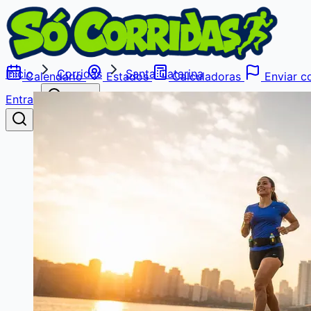
Início
Corridas
Santa Catarina
Calendário
Estados
Calculadoras
Enviar co
Entrar
Buscar