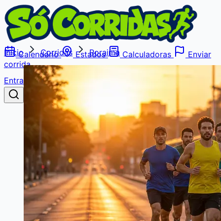
Início
Corridas
Roraima
Calendário
Estados
Calculadoras
Enviar
corrida
Entrar
Buscar