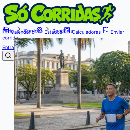
Início
Corridas
Rondônia
Calendário
Estados
Calculadoras
Enviar
corrida
Entrar
Buscar