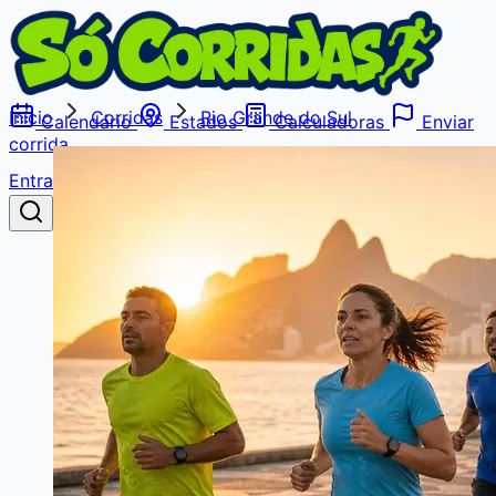
Início
Corridas
Rio Grande do Sul
Calendário
Estados
Calculadoras
Enviar
corrida
Entrar
Buscar