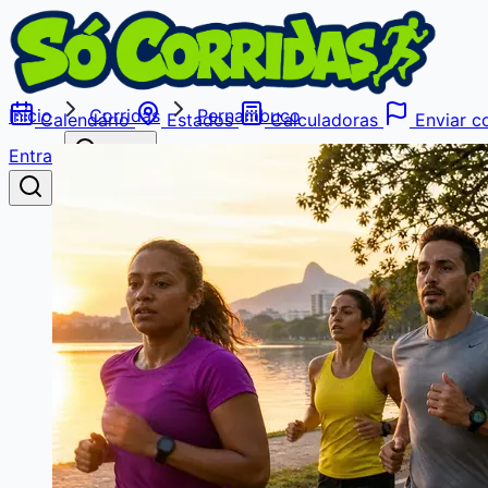
Início
Corridas
Pernambuco
Calendário
Estados
Calculadoras
Enviar co
Entrar
Buscar