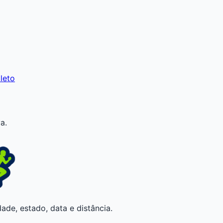
leto
a.
ade, estado, data e distância.