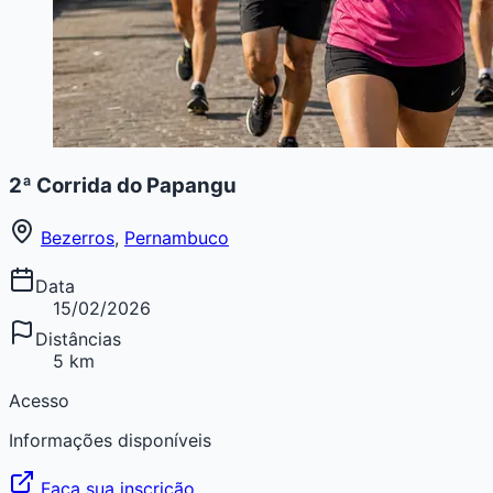
2ª Corrida do Papangu
Bezerros
,
Pernambuco
Data
15/02/2026
Distâncias
5 km
Acesso
Informações disponíveis
Faça sua inscrição