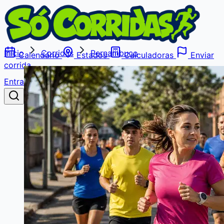
Início
Corridas
Pernambuco
Calendário
Estados
Calculadoras
Enviar
corrida
Entrar
Buscar