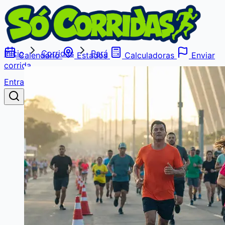
Início
Corridas
Pará
Calendário
Estados
Calculadoras
Enviar
corrida
Entrar
Buscar