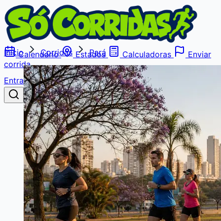
Início
Corridas
Pará
Calendário
Estados
Calculadoras
Enviar
corrida
Entrar
Buscar