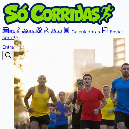
Início
Corridas
Pará
Calendário
Estados
Calculadoras
Enviar
corrida
Entrar
Buscar