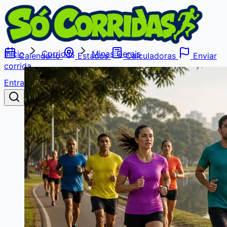
Início
Corridas
Minas Gerais
Calendário
Estados
Calculadoras
Enviar
corrida
Entrar
Buscar