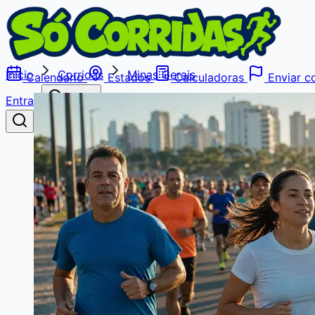
Início
Corridas
Minas Gerais
Calendário
Estados
Calculadoras
Enviar co
Entrar
Buscar