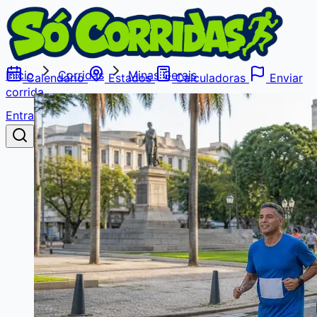
Início
Corridas
Minas Gerais
Calendário
Estados
Calculadoras
Enviar
corrida
Entrar
Buscar