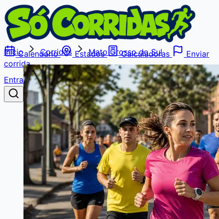
Início
Corridas
Mato Grosso do Sul
Calendário
Estados
Calculadoras
Enviar
corrida
Entrar
Buscar