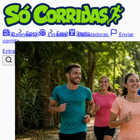
Início
Corridas
Espírito Santo
Calendário
Estados
Calculadoras
Enviar
corrida
Entrar
Buscar