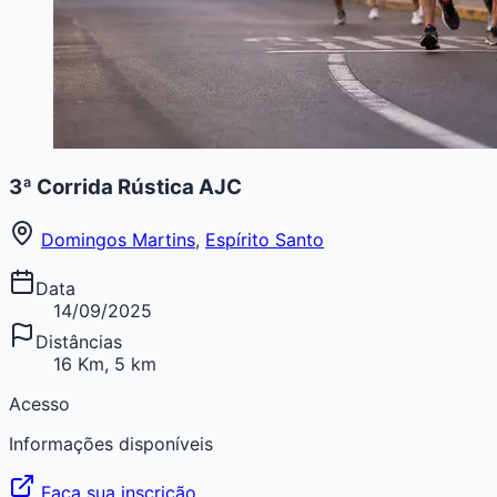
3ª Corrida Rústica AJC
Domingos Martins
,
Espírito Santo
Data
14/09/2025
Distâncias
16 Km, 5 km
Acesso
Informações disponíveis
Faça sua inscrição