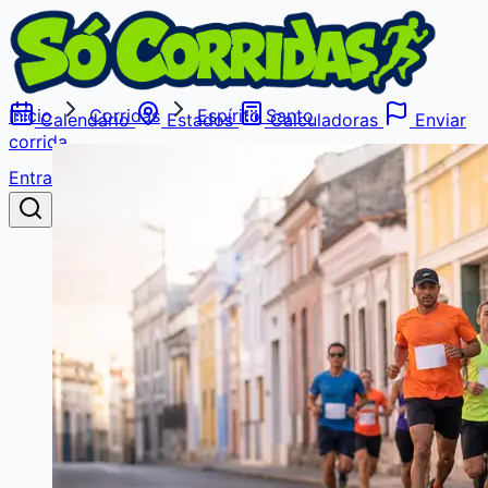
Início
Corridas
Espírito Santo
Calendário
Estados
Calculadoras
Enviar
corrida
Entrar
Buscar